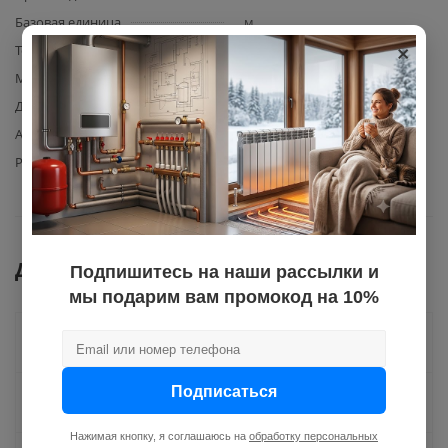
Базовая единица
м
×
Толщина стенки
3,4
Материал изготовления
полипропилен
Диаметр
20
Армирование
стекловолокно
PN
25
Документы
Подпишитесь на наши рассылки и
мы подарим вам промокод на 10%
Как купить
Подписаться
Оплата
Нажимая кнопку, я соглашаюсь на
обработку персональных