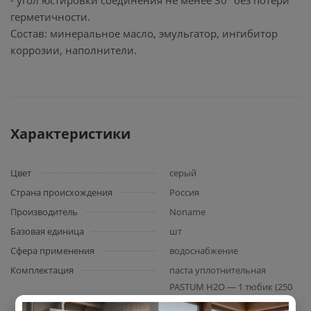
- угол юстировки соединения не менее 30° без потери
герметичности.
Состав: минеральное масло, эмульгатор, ингибитор
коррозии, наполнители.
Характеристики
Цвет
серый
Страна происхождения
Россия
Производитель
Noname
Базовая единица
шт
Сфера применения
водоснабжение
Комплектация
паста уплотнительная
PASTUM H2O — 1 тюбик (250
г)