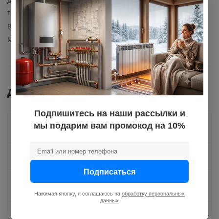
×
Диапазон регулируемой
30–120°С
температуры
Вид комплектующего
управляющий модуль
Материал изготовления
сталь
Документы
Подпишитесь на наши рассылки и
мы подарим вам промокод на 10%
Как купить
Оплата
Подписаться
Доставка
Нажимая кнопку, я соглашаюсь на
обработку персональных
данных
Отзывы