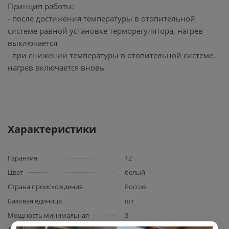
Принцип работы:
- после достижения температуры в отопительной
системе равной установке терморегулятора, нагрев
выключается
- при снижении температуры в отопительной системе,
нагрев включается вновь
Характеристики
Гарантия
12
Цвет
белый
Страна происхождения
Россия
Базовая единица
шт
Мощность минимальная
3