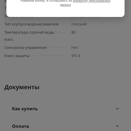
Время нагрева до макс.
56
Нажимая кнопку, я соглашаюсь на
обработку персональных
данных
темературы
Способ нагрева
электрический
Тип корпуса водонагревателя
плоский
Температура горячей воды
80
макс.
Сенсорное управление
Нет
Класс защиты
IPX 4
Документы
Как купить
Оплата