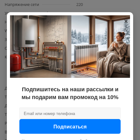
Напряжение сети
220
Управление со смартфона
нет
×
Наличие цифрового дисплея
есть
Wi-Fi
Есть
Защита от перегрева
Есть
Объем
50
Комплектация
водонагреватель,
предохранительный клапан,
инструкция, гарантийный
талон
Диаметр подводки для воды
1/2
Подпишитесь на наши рассылки и
Тип ТЭНа
мы подарим вам промокод на 10%
сухой
Давление воды, макс.
8
Тип водонагревателя
накопительный
Размещение подводки
нижнее/сбоку
Подписаться
Внутреннее покрытие бака
эмаль