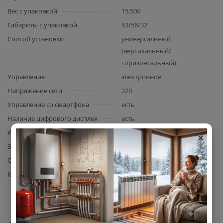
Вес с упаковкой
15,500
Габариты с упаковкой
63/56/32
Способ установки
универсальный
(вертикальный/
горизонтальный)
Управление
электронное
Напряжение сети
220
Управление со смартфона
есть
Наличие цифрового дисплея
есть
×
Wi-Fi
Есть
Защита от перегрева
Есть
Объем
30
Комплектация
водонагреватель,
предохранительный клапан,
инструкция, гарантийный
талон