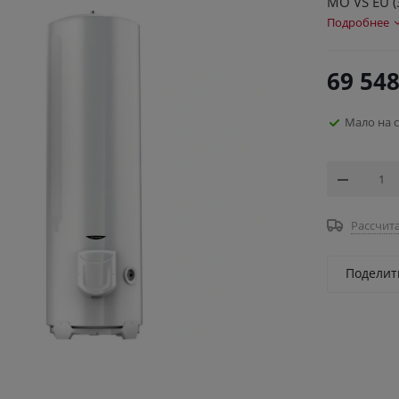
MO VS EU (
Подробнее
69 548
Мало на 
Рассчита
Поделит