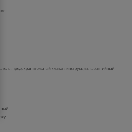
кое
атель, предохранительный клапан, инструкция, гарантийный
ьный
ерху