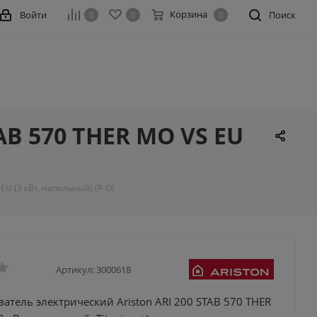
Корзина
Войти
Поиск
0
0
0
AB 570 THER MO VS EU
EU (3 кВт, напольный) (Р-О)
Артикул:
3000618
атель электрический Ariston ARI 200 STAB 570 THER