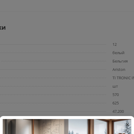
ки
12
белый
Бельгия
Ariston
TI TRONIC 
шт
570
625
47,200
68,5/61,5/1
×
3