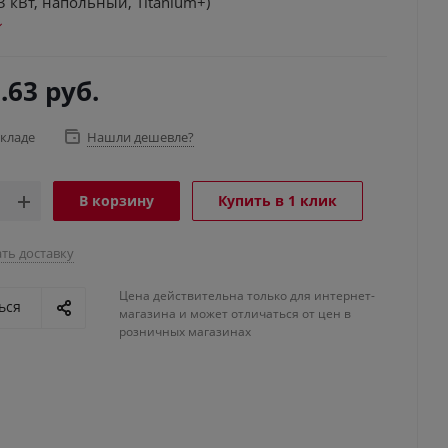
3 кВт, напольный, Titanium+)
.63
руб.
складе
Нашли дешевле?
В корзину
Купить в 1 клик
ть доставку
Цена действительна только для интернет-
ься
магазина и может отличаться от цен в
розничных магазинах