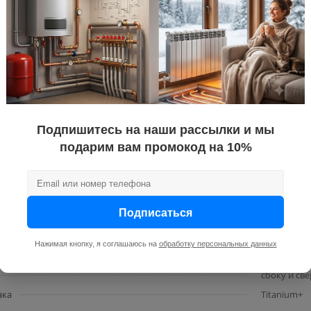
напольный
механичес
220
на
нет
плея
нет
Нет
Есть
Подпишитесь на наши рассылки и мы
200
подарим вам промокод на 10%
водонагрев
талон
воды
3/4
Подписаться
мокрый
6
Нажимая кнопку, я соглашаюсь на
обработку персональных данных
накопител
сбоку и св
ака
Titanium+