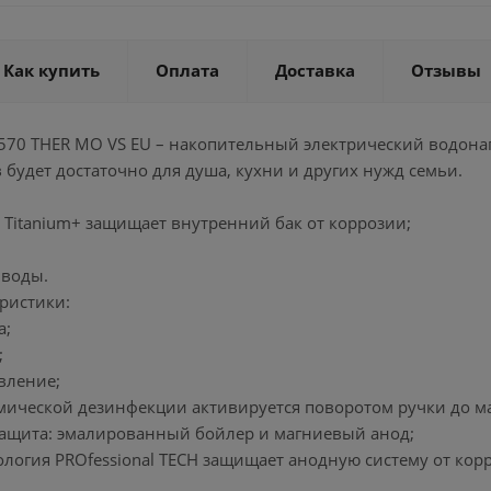
Как купить
Оплата
Доставка
Отзывы
B 570 THER MO VS EU – накопительный электрический водона
 будет достаточно для душа, кухни и других нужд семьи.
 Titanium+ защищает внутренний бак от коррозии;
 воды.
ристики:
а;
;
вление;
рмической дезинфекции активируется поворотом ручки до 
защита: эмалированный бойлер и магниевый анод;
ология PROfessional TECH защищает анодную систему от ко