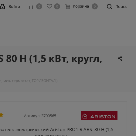
Корзина
Войти
Поиск
0
0
0
0 H (1,5 кВт, кругл,
гл, мех. термостат, ГОРИЗОНТАЛ.)
Артикул:
3700565
атель электрический Ariston PRO1 R ABS 80 H (1,5