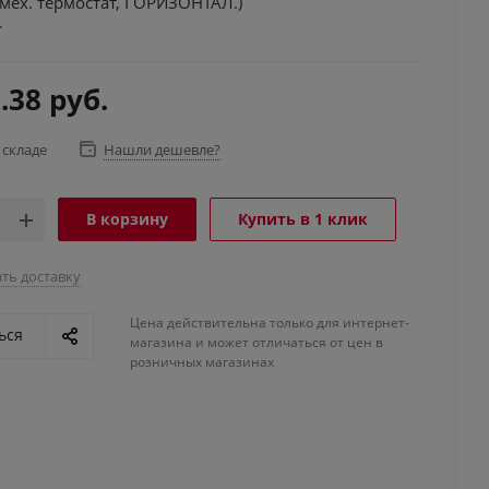
, мех. термостат, ГОРИЗОНТАЛ.)
.38
руб.
 складе
Нашли дешевле?
В корзину
Купить в 1 клик
ть доставку
Цена действительна только для интернет-
ься
магазина и может отличаться от цен в
розничных магазинах