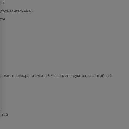
779
(горизонтальный)
кое
атель, предохранительный клапан, инструкция, гарантийный
ьный