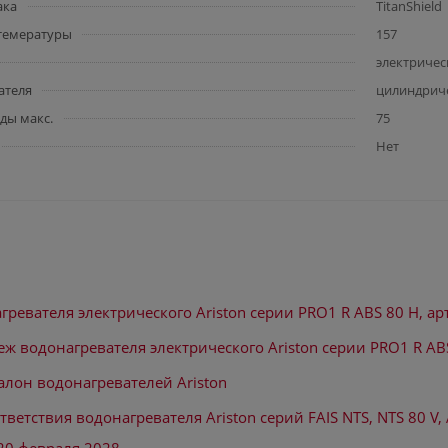
ака
TitanShield
 темературы
157
электричес
ателя
цилиндрич
ды макс.
75
Нет
гревателя электрического Ariston серии PRO1 R ABS 80 H, а
еж водонагревателя электрического Ariston серии PRO1 R AB
алон водонагревателей Ariston
ветствия водонагревателя Ariston серий FAIS NTS, NTS 80 V, 