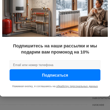
491 / 461 / 
настенный 
механичес
220
на
нет
плея
нет
Нет
Подпишитесь на наши рассылки и мы
Есть
подарим вам промокод на 10%
80
водонагрев
талон
Подписаться
воды
1/2
мокрый
Нажимая кнопку, я соглашаюсь на
обработку персональных данных
8
накопител
нижнее