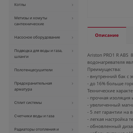
Котлы
Метизы и хомуты
сантехнические
Описание
Насосное оборудование
Подводка для воды и газа,
Ariston PRO1 R ABS
шланги
водонагревателя явл
Преимущества:
Полотенцесушители
- внутренний бак с 
Предохранительная
- до 16% больше гор
арматура
Технические характе
- прочная изоляция 
Сплит системы
- увеличенный магн
- 5 лет гарантии на 
Счетчики воды и газа
- легкая настройка 
- обновленный диза
Радиаторы отопления и