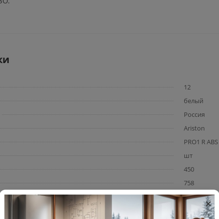
ЗО.
ки
12
белый
Россия
Ariston
PRO1 R ABS
шт
450
758
×
480
21,200