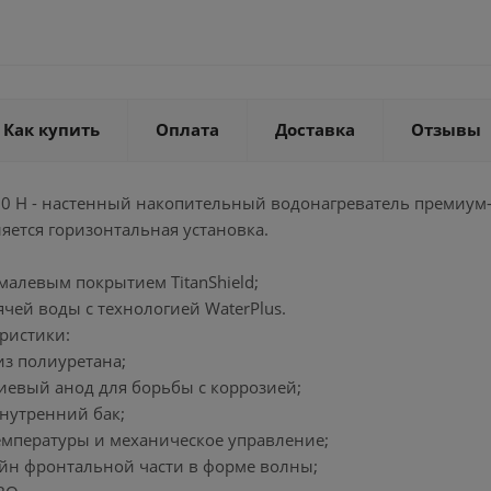
Как купить
Оплата
Доставка
Отзывы
 80 H - настенный накопительный водонагреватель премиум
яется горизонтальная установка.
эмалевым покрытием TitanShield;
ячей воды с технологией WaterPlus.
ристики:
из полиуретана;
иевый анод для борьбы с коррозией;
внутренний бак;
температуры и механическое управление;
йн фронтальной части в форме волны;