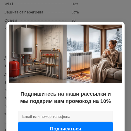
Wi-Fi
Нет
Защита от перегрева
Есть
Объем
80
×
Комплектация
водонагреватель, крепеж,
предохранительный клапан,
инструкция, гарантийный
талон
Диаметр подводки для воды
1/2
Тип ТЭНа
мокрый
Давление воды, макс.
8
Тип водонагревателя
накопительный
Размещение подводки
нижнее
Подпишитесь на наши рассылки и
Внутреннее покрытие бака
эмаль
мы подарим вам промокод на 10%
Время нагрева до макс.
165
темературы
Способ нагрева
электрический
Подписаться
Тип корпуса водонагревателя
цилиндрический