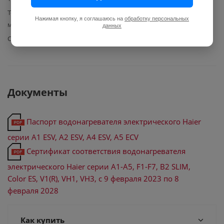
Температура горячей воды
75
Нажимая кнопку, я соглашаюсь на
обработку персональных
макс.
данных
Сенсорное управление
Нет
Документы
Паспорт водонагревателя электрического Haier
серии А1 ESV, А2 ESV, А4 ESV, А5 ECV
Сертификат соответствия водонагревателя
электрического Haier серии А1-A5, F1-F7, B2 SLIM,
Color ES, V1(R), VH1, VH3, с 9 февраля 2023 по 8
февраля 2028
Как купить