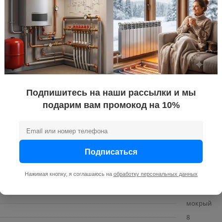
8.5
400 / 390 / 
2
над раков
механичес
220
Подпишитесь на наши рассылки и мы
на
нет
подарим вам промокод на 10%
плея
нет
Нет
Есть
10
Подписаться
водонагрев
Нажимая кнопку, я соглашаюсь на
обработку персональных данных
гарантийн
воды
1/2
мокрый
8