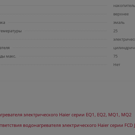
накопител
верхнее
ака
эмаль
 темературы
25
электричес
ателя
цилиндрич
ды макс.
75
Нет
гревателя электрического Haier серии EQ1, EQ2, MQ1, MQ2
тветствия водонагревателя электрического Haier серии FCD J