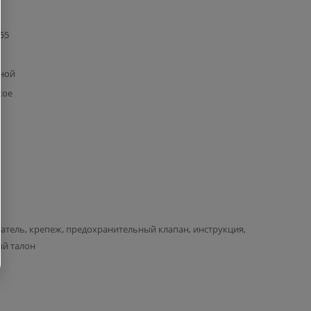
355
иной
кое
атель, крепеж, предохранительный клапан, инструкция,
ый талон