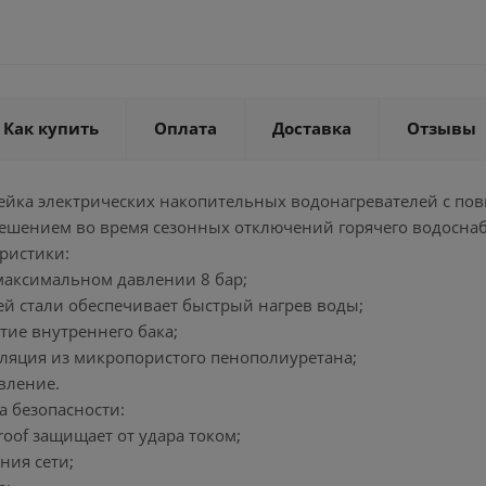
Как купить
Оплата
Доставка
Отзывы
нейка электрических накопительных водонагревателей с п
ешением во время сезонных отключений горячего водосна
ристики:
 максимальном давлении 8 бар;
ей стали обеспечивает быстрый нагрев воды;
тие внутреннего бака;
оляция из микропористого пенополиуретана;
вление.
а безопасности:
roof защищает от удара током;
ния сети;