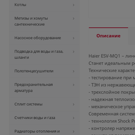
Котлы
Метизы и хомуты
сантехнические
Описание
Насосное оборудование
Подводка для воды и газа,
Haier ESV-MQ1 – ли
шланги
Станет идеальным р
Технические характе
Полотенцесушители
- тестирование при
Предохранительная
- ТЭН из нержавеющ
арматура
- трехслойное покры
- надежная теплоиз
Сплит системы
- механическое упра
Современная систем
Счетчики воды и газа
- технология Shock P
- контролер напряже
Радиаторы отопления и