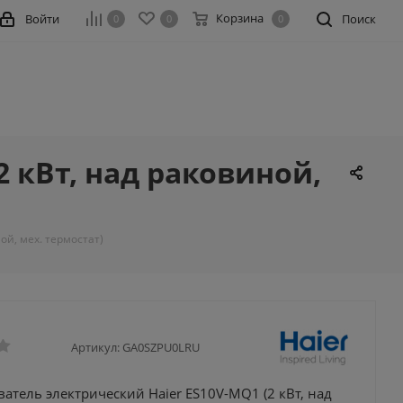
Корзина
Войти
Поиск
0
0
0
 кВт, над раковиной,
ой, мех. термостат)
Артикул:
GA0SZPU0LRU
атель электрический Haier ES10V-MQ1 (2 кВт, над