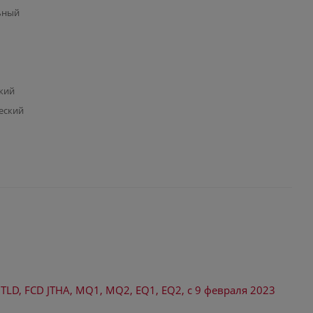
ьный
кий
еский
TLD, FCD JTHA, MQ1, MQ2, EQ1, EQ2, с 9 февраля 2023