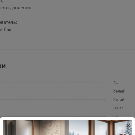
а;
ного давления.
еватель;
й бак.
ки
24
белый
Китай
Haier
шт
×
340
290