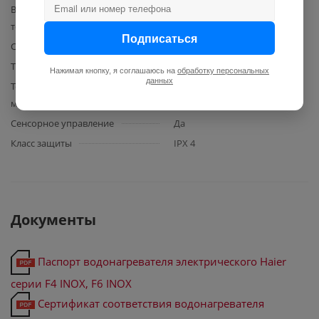
Время нагрева до макс.
53
темературы
Подписаться
Способ нагрева
электрический
Тип корпуса водонагревателя
плоский
Нажимая кнопку, я соглашаюсь на
обработку персональных
данных
Температура горячей воды
75
макс.
Сенсорное управление
Да
Класс защиты
IPX 4
Документы
Паспорт водонагревателя электрического Haier
серии F4 INOX, F6 INOX
Сертификат соответствия водонагревателя