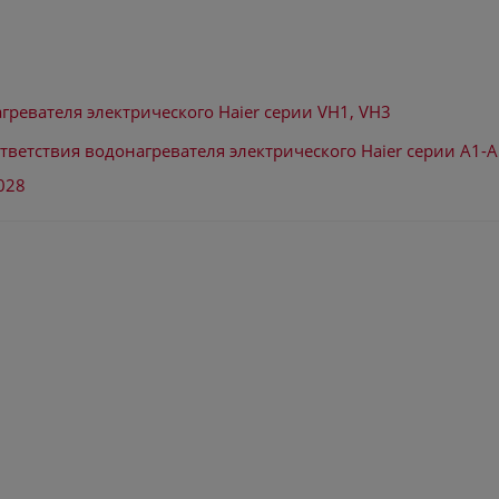
гревателя электрического Haier серии VH1, VH3
ветствия водонагревателя электрического Haier серии А1-A5, F
028