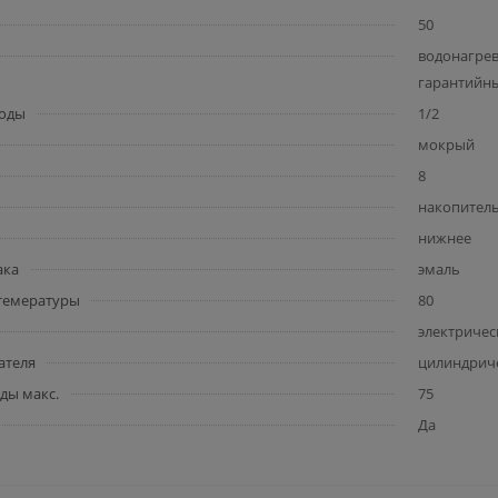
50
водонагрев
гарантийн
воды
1/2
мокрый
8
накопител
нижнее
ака
эмаль
 темературы
80
электричес
ателя
цилиндрич
ды макс.
75
Да