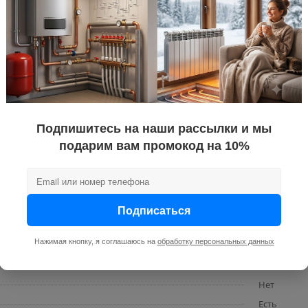
белый
Китай
Haier
шт
685
410
Подпишитесь на наши рассылки и мы
23
подарим вам промокод на 10%
745 / 487 / 
2
настенный 
электронн
Подписаться
220
Нажимая кнопку, я соглашаюсь на
обработку персональных данных
на
нет
плея
есть
Нет
Есть