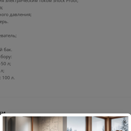
ия электрическим током Shock Proof;
а;
ного давления;
ерь.
еватель;
й бак.
бору:
-50 л;
 л;
 100 л.
ки
×
24