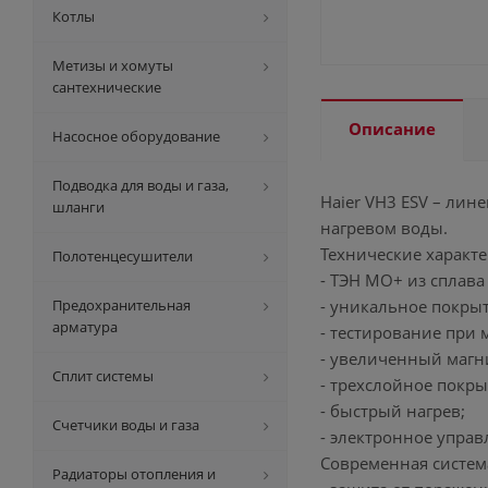
Котлы
Метизы и хомуты
сантехнические
Описание
Насосное оборудование
Подводка для воды и газа,
Haier VH3 ESV – ли
шланги
нагревом воды.
Технические характе
Полотенцесушители
- ТЭН МО+ из сплава
Предохранительная
- уникальное покры
арматура
- тестирование при
- увеличенный магн
Сплит системы
- трехслойное покры
- быстрый нагрев;
Счетчики воды и газа
- электронное управ
Современная систем
Радиаторы отопления и