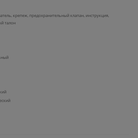
атель, крепеж, предохранительный клапан, инструкция,
ый талон
ьный
кий
еский