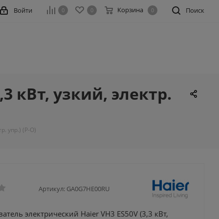
Корзина
Войти
Поиск
0
0
0
3 кВт, узкий, электр.
. упр.) (Р-О)
Артикул:
GA0G7HE00RU
атель электрический Haier VH3 ES50V (3,3 кВт,