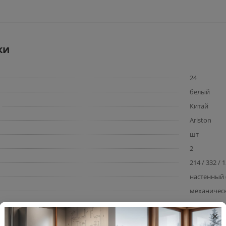
ки
24
белый
Китай
Ariston
шт
2
214 / 332 / 
настенный 
механичес
220
×
на
нет