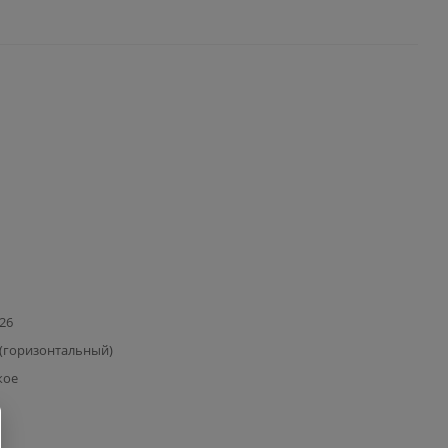
126
(горизонтальный)
кое