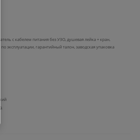
атель с кабелем питания без УЗО, душевая лейка + кран,
 по эксплуатации, гарантийный талон, заводская упаковка
кий
й