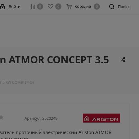
Корзина
Войти
Поиск
0
0
0
n ATMOR CONCEPT 3.5
.5 KW COMBI (Р-О)
Артикул:
3520249
ватель проточный электрический Ariston ATMOR