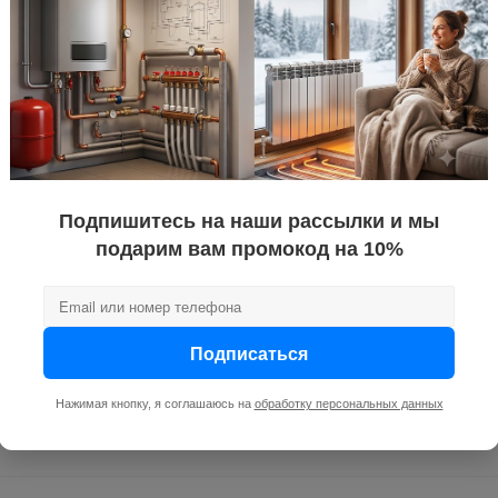
плея
нет
оток воды)
2
Нет
Нет
водонагрев
инструкция
воды
1/2
Подпишитесь на наши рассылки и мы
мокрый
подарим вам промокод на 10%
8
проточный
нижнее
Подписаться
электричес
ателя
компактны
Нажимая кнопку, я соглашаюсь на
обработку персональных данных
Нет