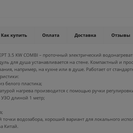
Как купить
Оплата
Доставка
Отзывы
EPT 3.5 KW COMBI – проточный электрический водонагрева
уль для душа устанавливается на стене. Компактный и прос
ания, например, на кухне или в душе. Работает от стандартн
ристики:
из белого пластика;
ратурой нагрева производится с помощью ручки регулировк
з УЗО длиной 1 метр;
а;
й точки водозабора, хороший вариант для локального испол
ва Китай.