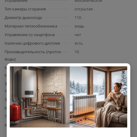
Управление
механическое
Тип камеры сгорания
открытая
Диаметр дымохода
110
Материал теплообменника
медь
Управление со смартфона
нет
Наличие цифрового дисплея
есть
Производительность (проток
10
воды)
×
Максимальный расход газа,
2.4
куб.м/ч
Защита появления обратной
Есть
тяги
Защита от перегрева
Есть
Материал корпуса
сталь
Тип розжига
электроподжиг (от батареек)
Комплектация
водонагреватель,
инструкция, гарантийный