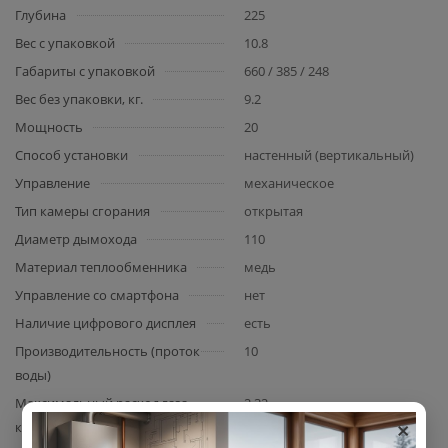
Глубина
225
Вес с упаковкой
10.8
Габариты с упаковкой
660 / 385 / 248
Вес без упаковки, кг.
9.2
Мощность
20
Способ установки
настенный (вертикальный)
Управление
механическое
Тип камеры сгорания
открытая
Диаметр дымохода
110
Материал теплообменника
медь
Управление со смартфона
нет
Наличие цифрового дисплея
есть
Производительность (проток
10
воды)
Максимальный расход газа,
2.32
×
куб.м/ч