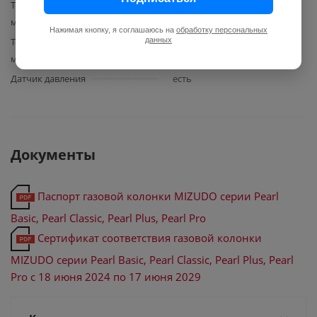
Температура горячей воды,
35
мин.
Нажимая кнопку, я соглашаюсь на
обработку персональных
данных
Температура горячей воды
75
макс.
Датчик давления
есть
Документы
Паспорт газовой колонки MIZUDO серии Pearl
Basic, Pearl Classic, Pearl Plus, Pearl Pro
Сертификат соответствия газовой колонки
MIZUDO серии Pearl Basic, Pearl Classic, Pearl Plus, Pearl
Pro с 18 июня 2024 по 17 июня 2029