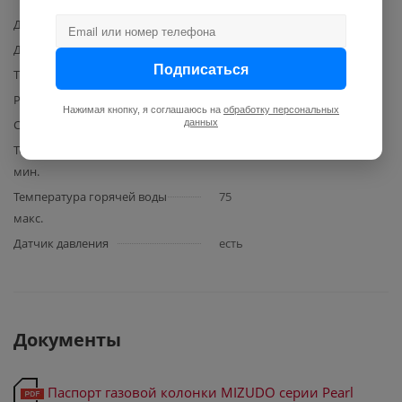
Диаметр подводки для воды
1/2
Диаметр подвки для газа
1/2
Подписаться
Тип водонагревателя
проточный
Размещение подводки
нижнее
Нажимая кнопку, я соглашаюсь на
обработку персональных
данных
Способ нагрева
газовый
Температура горячей воды,
35
мин.
Температура горячей воды
75
макс.
Датчик давления
есть
Документы
Паспорт газовой колонки MIZUDO серии Pearl