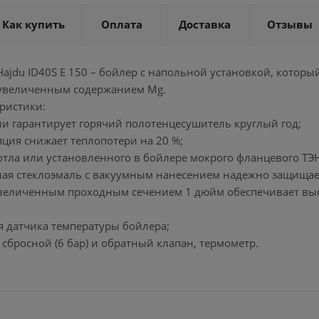
Как купить
Оплата
Доставка
Отзывы
ajdu ID40S E 150 – бойлер с напольной установкой, которы
 увеличенным содержанием Mg.
ристики:
ии гарантирует горячий полотенцесушитель круглый год;
ция снижает теплопотери на 20 %;
котла или установленного в бойлере мокрого фланцевого ТЭ
ная стеклоэмаль с вакуумным нанесением надежно защищает
увеличенным проходным сечением 1 дюйм обеспечивает вы
ля датчика температуры бойлера;
бросной (6 бар) и обратный клапан, термометр.