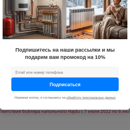
воды
3/4
мокрый
8
накопител
сбоку
косвенный
Подпишитесь на наши рассылки и мы
450
подарим вам промокод на 10%
Подписаться
Нажимая кнопку, я соглашаюсь на
обработку персональных данных
а напольного, бойлера настенного Hajdu серии ID S, ID A
тветствия бойлера напольного Hajdu с 7 июля 2022 по 6 ию