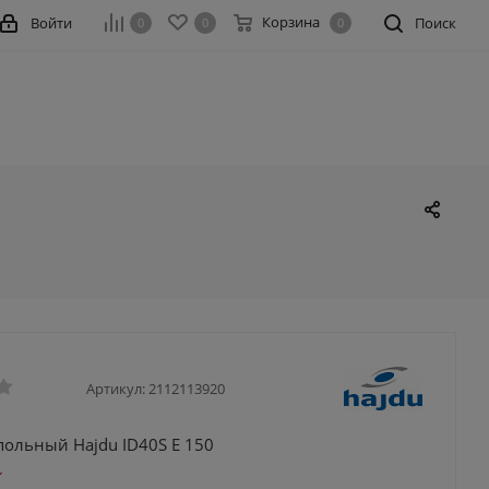
Корзина
Войти
Поиск
0
0
0
Артикул:
2112113920
польный Hajdu ID40S E 150