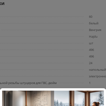
ки
60
белый
Венгрия
Hajdu
шт
496
496
24
напольный
электронн
ьной резьбы штуцеров для ГВС, дюйм
1
нников
1
×
150
напольный 