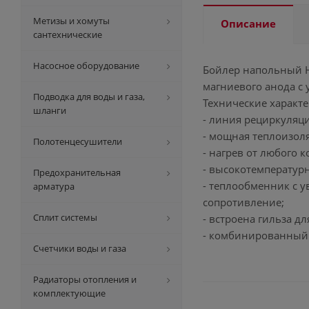
Метизы и хомуты
Описание
сантехнические
Насосное оборудование
Бойлер напольный H
магниевого анода с
Подводка для воды и газа,
Технические характе
шланги
- линия рециркуляц
- мощная теплоизоля
Полотенцесушители
- нагрев от любого 
- высокотемператур
Предохранительная
- теплообменник с 
арматура
сопротивление;
Сплит системы
- встроена гильза д
- комбинированный с
Счетчики воды и газа
Радиаторы отопления и
комплектующие