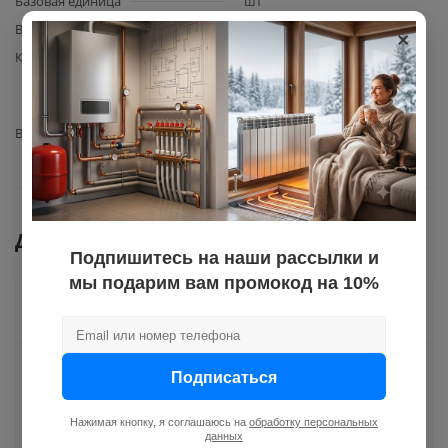
Базовая единица
шт
×
Вес с упаковкой
0,3
Комплектация
блок выхода воды в сборе
Ferroli (артикулы 398001050 /
902610750) – 1 шт.
Вид запчасти
гидроузел
Документы
Подпишитесь на наши рассылки и
мы подарим вам промокод на 10%
Как купить
Оплата
Подписаться
Нажимая кнопку, я соглашаюсь на
обработку персональных
Доставка
данных