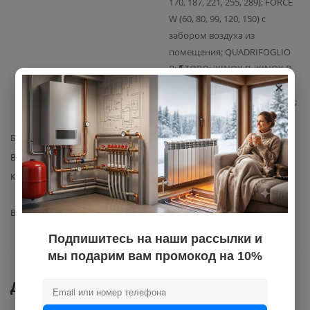
170, 187, 221, 255, 289); FORCE
W (60, 80, 99, 120, 150) с
забором воздуха из
помещения; QUADRIFOGLIO
B; ¶TORO; iXINOX B, iXINOX B
×
K; GN2 N; BIG F, BIG FK; Energy
Top W; OPERA, CLOVER, MACH;
Domicompact
Базовая единица
шт
Вес с упаковкой
0,19
Комплектация
Датчик давления воды Ferroli
(артикул 39806180) – 1 шт.
Вид запчасти
датчик
Подпишитесь на наши рассылки и
мы подарим вам промокод на 10%
Документы