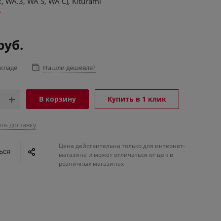
, WA.3, WA S, WA C), Kiturami
руб.
складе
Нашли дешевле?
В корзину
Купить в 1 клик
ть доставку
Цена действительна только для интернет-
ься
магазина и может отличаться от цен в
розничных магазинах