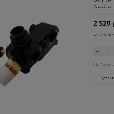
(WA.1, WA.2
Подробнее
2 520
Мало на 
Рассчита
Поделит