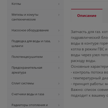
Котлы
Метизы и хомуты
Описание
сантехнические
Насосное оборудование
Запчасть для газ. ко
гидравлический блок
Подводка для воды и газа,
воды в контуре гор
шланги
котла в режим ГВС и
воды через узел пот
Полотенцесушители
расходу воды.
Основные характери
Предохранительная
- контроль потока в
арматура
- температурный диа
Сплит системы
- принцип работы: 
Важно: список совм
Счетчики воды и газа
подходит к вашему 
Радиаторы отопления и