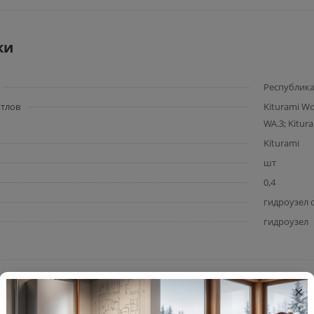
ки
Республика
тлов
Kiturami Wo
WA.3; Kitur
Kiturami
шт
0,4
гидроузел с
гидроузел
×