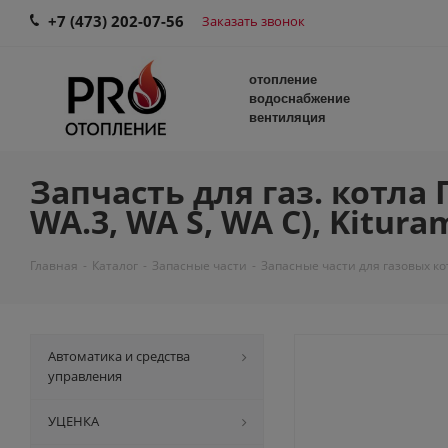
+7 (473) 202-07-56
Заказать звонок
отопление
водоснабжение
вентиляция
Запчасть для газ. котла 
WA.3, WA S, WA C), Kitura
Главная
-
Каталог
-
Запасные части
-
Запасные части для газовых ко
Автоматика и средства
управления
УЦЕНКА