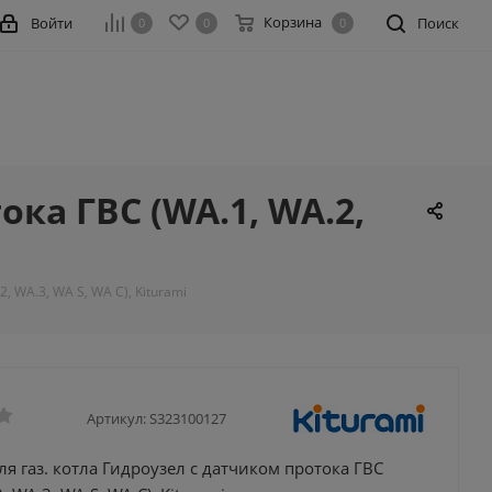
Корзина
Войти
Поиск
0
0
0
ока ГВС (WA.1, WA.2,
, WA.3, WA S, WA C), Kiturami
Артикул:
S323100127
ля газ. котла Гидроузел с датчиком протока ГВС