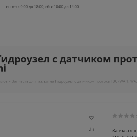
пн-пт: c 9:00 до 18:00; сб: с 10:00 до 14:00
Гидроузел с датчиком прот
mi
тлов
-
Запчасть для газ. котла Гидроузел с датчиком протока ГВС (WA.1, WA.2
Запчасть д