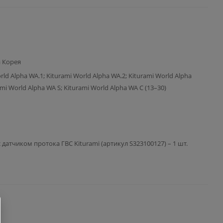
 Корея
rld Alpha WA.1; Kiturami World Alpha WA.2; Kiturami World Alpha
ami World Alpha WA S; Kiturami World Alpha WA C (13–30)
 датчиком протока ГВС Kiturami (артикул S323100127) – 1 шт.