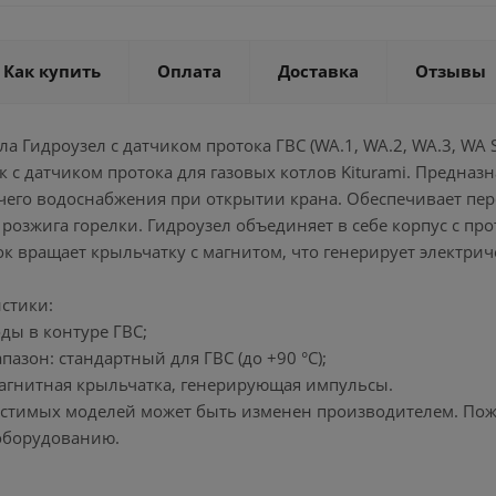
Как купить
Оплата
Доставка
Отзывы
тла Гидроузел с датчиком протока ГВС (WA.1, WA.2, WA.3, WA
 с датчиком протока для газовых котлов Kiturami. Предназ
ячего водоснабжения при открытии крана. Обеспечивает пер
 розжига горелки. Гидроузел объединяет в себе корпус с п
ок вращает крыльчатку с магнитом, что генерирует электр
стики:
оды в контуре ГВС;
пазон: стандартный для ГВС (до +90 °C);
магнитная крыльчатка, генерирующая импульсы.
естимых моделей может быть изменен производителем. Пожал
оборудованию.