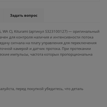
Задать вопрос
 S, WA C), Kiturami (артикул S323100127) — оригинальный
начен для контроля наличия и интенсивности потока
едачу сигнала на плату управления для переключения
роточной камерой и датчик протока. При протекании
ические импульсы, частота которых пропорциональна
уйста, перед покупкой убедитесь, что деталь