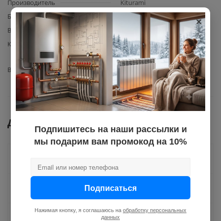
Производитель
Kiturami
×
Базовая единица
шт
Вес с упаковкой
2
Комплектация
горелка Kiturami (артикул
H130120139) – 1 шт.
Вид запчасти
горелка
Документы
Подпишитесь на наши рассылки и
мы подарим вам промокод на 10%
Как купить
Подписаться
Оплата
Нажимая кнопку, я соглашаюсь на
обработку персональных
Доставка
данных