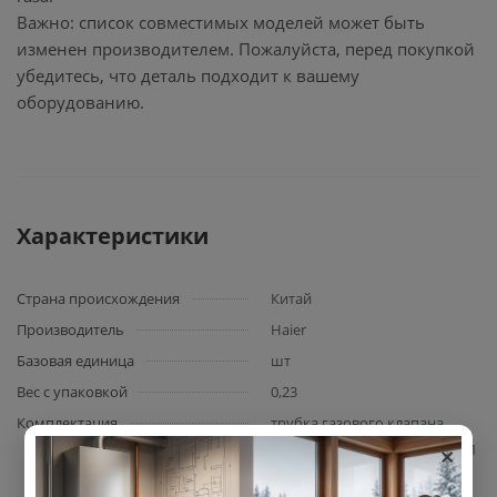
Важно: список совместимых моделей может быть
изменен производителем. Пожалуйста, перед покупкой
убедитесь, что деталь подходит к вашему
оборудованию.
Характеристики
Страна происхождения
Китай
Производитель
Haier
Базовая единица
шт
Вес с упаковкой
0,23
Комплектация
трубка газового клапана
×
Haier (артикул 0040110278) – 1
шт.