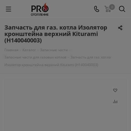
0
Запчасть для газ. котла Изолятор
кронштейна верхний Kiturami
(H140040003)
Главная
-
Каталог
-
Запасные части
-
Запасные части для газовых котлов
-
Запчасть для газ. котла
Изолятор кронштейна верхний Kiturami (H140040003)