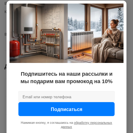
Вес с упаковкой
0,4
×
Комплектация
изолятор кронштейна
верхний Kiturami (артикул
H140040003) – 1 шт.
Вид запчасти
изолятор кронштейна
Документы
Подпишитесь на наши рассылки и
мы подарим вам промокод на 10%
Как купить
Оплата
Подписаться
Доставка
Нажимая кнопку, я соглашаюсь на
обработку персональных
данных