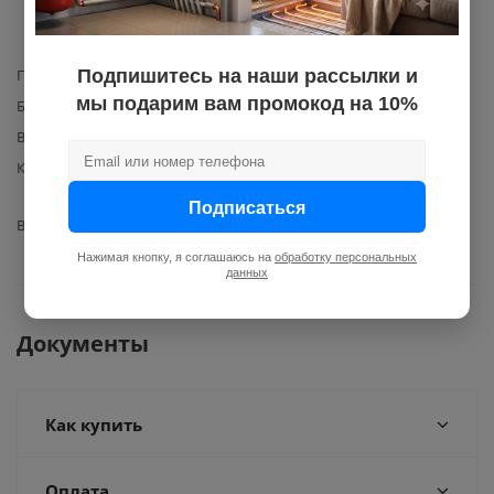
3301041, 3301058, 3301059,
3301060, 3301133
Производитель
Подпишитесь на наши рассылки и
Ariston
мы подарим вам промокод на 10%
Базовая единица
шт
Вес с упаковкой
0,2
Комплектация
кабель питания 240V Ariston
(артикул 60001619) – 1 шт.
Подписаться
Вид запчасти
прочее
Нажимая кнопку, я соглашаюсь на
обработку персональных
данных
Документы
Как купить
Оплата