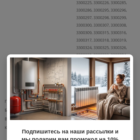
3300225, 3300226, 3300285,
3300286, 3300295, 3300296,
3300297, 3300298, 3300299,
3300300, 3300307, 3300308,
3300309, 3300315, 3300316,
3300317, 3300318, 3300319,
3300324, 3300325, 3300326,
3300330, 3300332, 3300334,
×
3300411, 3300413, 3300419,
3300438, 3300439, 3300441,
3300442, 3300443, 3300446,
3300447, 3300448, 3300451,
3300452, 3300453, 3300457
Производитель
Ariston
Базовая единица
шт
Вес с упаковкой
0,05
Комплектация
кабель заземления Ariston
Подпишитесь на наши рассылки и
(артикул 65104286) – 1 шт.
мы подарим вам промокод на 10%