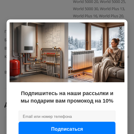
World 5000 20, World 5000 25,
World 5000 30, World Plus 13,
World Plus 16, World Plus 20,
World Plus 25, World Plus 30
×
Производитель
Kiturami
Базовая единица
шт
Вес с упаковкой
0,1
Комплектация
клапан безопасности Kiturami
(артикул S323100014) – 1 шт.
Вид запчасти
клапан безопасности
Подпишитесь на наши рассылки и
мы подарим вам промокод на 10%
Документы
Как купить
Подписаться