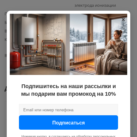
электрода ионизации
Производитель
Haier
×
Базовая единица
шт
Вес с упаковкой
0,1
Комплектация
Кабель ионизации Haier
(артикул 0040402519B) – 1 шт.
Вид запчасти
прочее
Подпишитесь на наши рассылки и
Документы
мы подарим вам промокод на 10%
Как купить
Подписаться
Оплата
Нажимая кнопку, я соглашаюсь на
обработку персональных