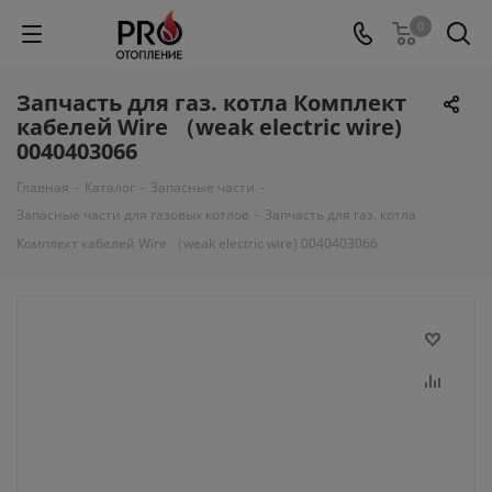
0
Запчасть для газ. котла Комплект
кабелей Wire （weak electric wire)
0040403066
Главная
-
Каталог
-
Запасные части
-
Запасные части для газовых котлов
-
Запчасть для газ. котла
Комплект кабелей Wire （weak electric wire) 0040403066