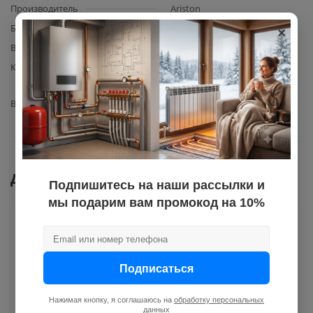
Производитель
Ariston
×
Базовая единица
шт
Вес с упаковкой
1,35
Комплектация
Насос SMART LIN TF95 Ariston
(артикул 65120815) – 1 шт.
Вид запчасти
циркуляционный насос
Документы
Подпишитесь на наши рассылки и
мы подарим вам промокод на 10%
Как купить
Подписаться
Оплата
Нажимая кнопку, я соглашаюсь на
обработку персональных
данных