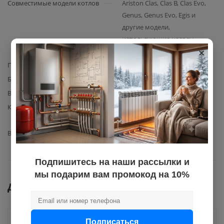
Совместимые модели котлов
Ariston Clas, Clas B, Clas Evo,
Genus, Genus Evo, Egis и
другие модели,
использующие насосы
×
60000876, 60001584, 60000591
Производитель
Ariston
Базовая единица
шт
Вес с упаковкой
1,45
Комплектация
Насос Wilo INTNFSL 12/6 HE-1
– 1 шт.
Вид запчасти
циркуляционный насос
Подпишитесь на наши рассылки и
мы подарим вам промокод на 10%
Документы
Подписаться
Как купить