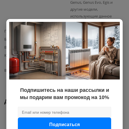
Genus, Genus Evo, Egis и
другие модели,
использующие данное
×
уплотнительное кольцо
Производитель
Ariston
Базовая единица
шт
Вес с упаковкой
0,001
Комплектация
О-кольцо 3.3X2.5 HNBR80
Ariston – 1 шт.
Вид запчасти
кольцо уплотнительное
Подпишитесь на наши рассылки и
мы подарим вам промокод на 10%
Документы
Как купить
Подписаться