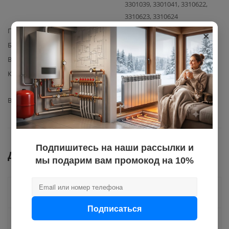
3301039, 3301041, 3310622,
3310623, 3310624
×
Производитель
Ariston
Базовая единица
шт
Вес с упаковкой
0,3
Комплектация
Основная плата Ariston
(артикул 6500891400) – 1 шт.
Вид запчасти
плата управления
Подпишитесь на наши рассылки и
Документы
мы подарим вам промокод на 10%
Как купить
Подписаться
Оплата