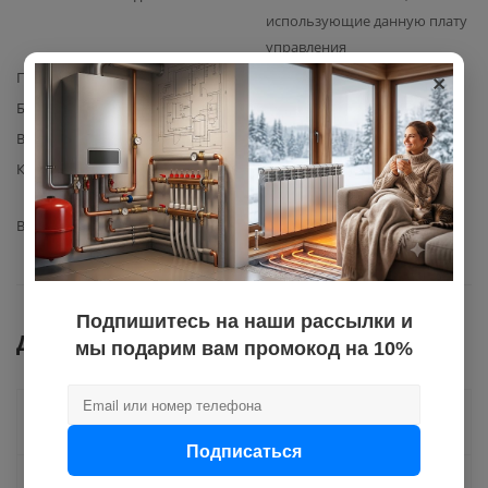
использующие данную плату
управления
×
Производитель
Haier
Базовая единица
шт
Вес с упаковкой
0,3
Комплектация
Плата управления Haier
(артикул 0041801037) – 1 шт.
Вид запчасти
плата управления
Подпишитесь на наши рассылки и
Документы
мы подарим вам промокод на 10%
Как купить
Подписаться