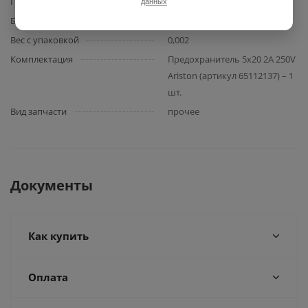
Производитель
Ariston
данных
Базовая единица
шт
Вес с упаковкой
0,002
Комплектация
Предохранитель 5x20 2A 250V
Ariston (артикул 65112137) – 1
шт.
Вид запчасти
прочее
Документы
Как купить
Оплата