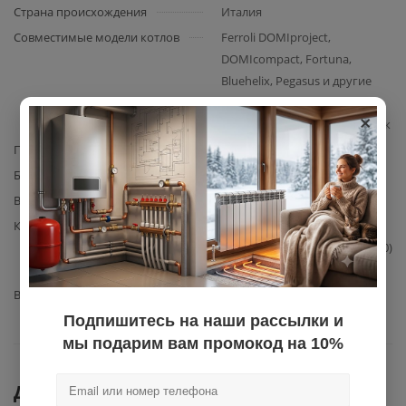
Страна происхождения
Италия
Совместимые модели котлов
Ferroli DOMIproject,
DOMIcompact, Fortuna,
Bluehelix, Pegasus и другие
модели, использующие
×
данный расширительный бак
Производитель
Ferroli
Базовая единица
шт
Вес с упаковкой
2,2
Комплектация
Расширительный бак Ferroli
(артикулы 36802641, 39804890)
– 1 шт.
Вид запчасти
расширительный бак
Подпишитесь на наши рассылки и
мы подарим вам промокод на 10%
Документы