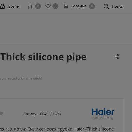
Корзина
Войти
Поиск
0
0
0
hick silicone pipe
onnected with air switch)
Артикул:
0040301398
я газ. котла Силиконовая трубка Haier (Thick silicone