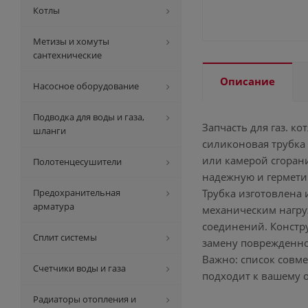
Котлы
Метизы и хомуты
сантехнические
Описание
Насосное оборудование
Подводка для воды и газа,
Запчасть для газ. ко
шланги
силиконовая трубка 
или камерой сгоран
Полотенцесушители
надежную и гермети
Предохранительная
Трубка изготовлена 
арматура
механическим нагру
соединений. Констр
Сплит системы
замену поврежденно
Важно: список совм
Счетчики воды и газа
подходит к вашему 
Радиаторы отопления и