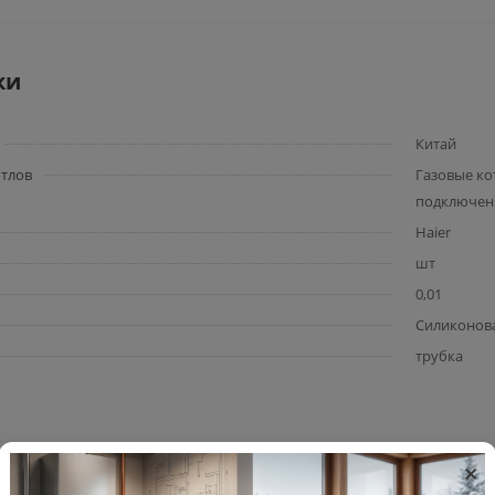
ки
Китай
тлов
Газовые ко
подключен
Haier
шт
0,01
Силиконовая
трубка
×