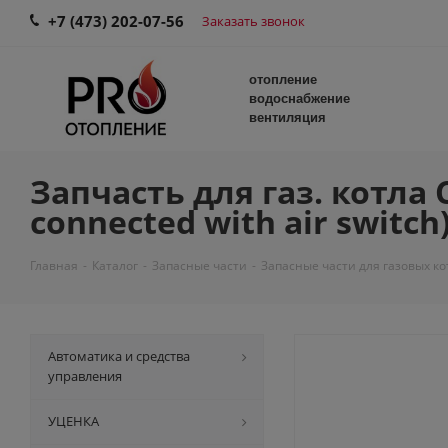
+7 (473) 202-07-56
Заказать звонок
отопление
водоснабжение
вентиляция
Запчасть для газ. котла 
connected with air switch
Главная
-
Каталог
-
Запасные части
-
Запасные части для газовых ко
Автоматика и средства
управления
УЦЕНКА