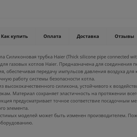
Как купить
Оплата
Доставка
Отзывы
тла Силиконовая трубка Haier (Thick silicone pipe connected w
для газовых котлов Haier. Предназначена для соединения пн
ия, обеспечивая передачу импульсов давления воздуха для
чную работу системы безопасности котла.
из высококачественного силикона, устойчивого к воздейст
зкам. Материал сохраняет эластичность на протяжении все
укция предусматривает точное соответствие посадочным ме
го элемента.
естимых моделей может быть изменен производителем. Пожал
оборудованию.