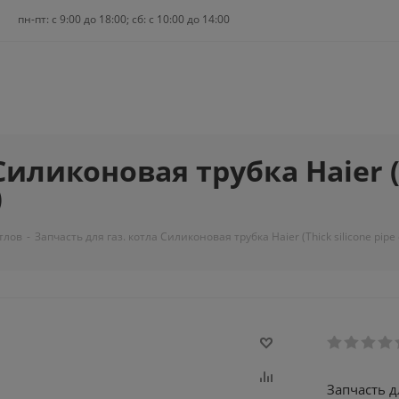
пн-пт: c 9:00 до 18:00; сб: с 10:00 до 14:00
Силиконовая трубка Haier (T
)
тлов
-
Запчасть для газ. котла Силиконовая трубка Haier (Thick silicone pipe c
Запчасть дл