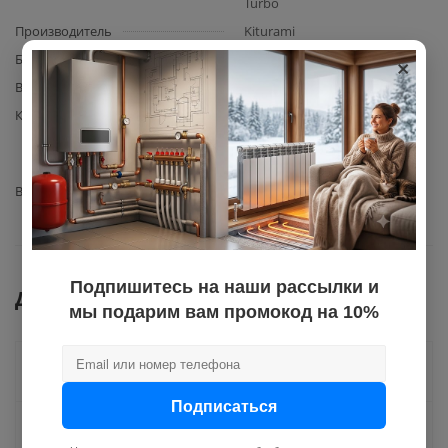
Turbo
Производитель
Kiturami
×
Базовая единица
шт
Вес с упаковкой
0,005
Комплектация
Уплотнительная прокладка
1.3Т*20.4 Kiturami (артикул
S552100048) – 1 шт.
Вид запчасти
прокладка
Подпишитесь на наши рассылки и
Документы
мы подарим вам промокод на 10%
Как купить
Подписаться
Оплата