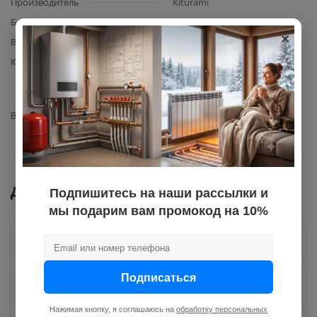
Производитель
Kiturami
Базовая единица
шт
×
Вес с упаковкой
0,1
Комплектация
зажим для ограничителя
подачи воды Kiturami
(артикул S455100027) – 1 шт.
Вид запчасти
зажим
Документы
Подпишитесь на наши рассылки и
мы подарим вам промокод на 10%
Как купить
Подписаться
Оплата
Нажимая кнопку, я соглашаюсь на
обработку персональных