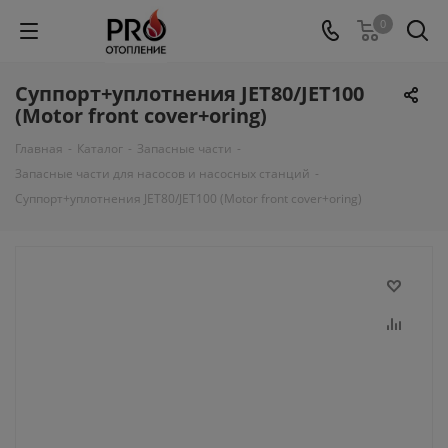
0
Cуппорт+уплотнения JET80/JET100
(Motor front cover+oring)
Главная
-
Каталог
-
Запасные части
-
Запасные части для насосов и насосных станций
-
Cуппорт+уплотнения JET80/JET100 (Motor front cover+oring)