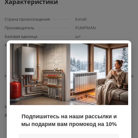
Характеристики
Страна происхождения
Китай
Производитель
PUMPMAN
Базовая единица
шт
×
Комплектация
Комплект суппорта с
уплотнениями JET80/JET100
MFC – 1 комплект (крышка +
уплотнительные кольца)
Назначение
герметизация передней части
двигателя, защита
внутренних компонентов
насоса
Материал изготовления
чугун
Вид запчасти
прочее
Подпишитесь на наши рассылки и
мы подарим вам промокод на 10%