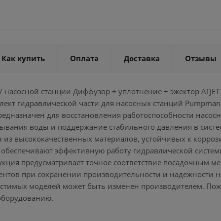
Как купить
Оплата
Доставка
Отзывы
/ насосной станции Диффузор + уплотнение + эжектор ATJET150
ект гидравлической части для насосных станций Pumpman 
Предназначен для восстановления работоспособности насос
сывания воды и поддержание стабильного давления в систе
н из высококачественных материалов, устойчивых к корроз
 обеспечивают эффективную работу гидравлической системы
укция предусматривает точное соответствие посадочным ме
нтов при сохранении производительности и надежности н
естимых моделей может быть изменен производителем. Пожал
оборудованию.