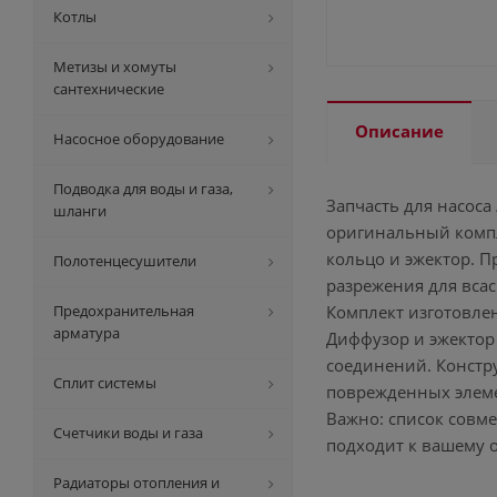
Котлы
Метизы и хомуты
сантехнические
Описание
Насосное оборудование
Подводка для воды и газа,
Запчасть для насоса 
шланги
оригинальный компл
кольцо и эжектор. 
Полотенцесушители
разрежения для вса
Предохранительная
Комплект изготовле
арматура
Диффузор и эжектор
соединений. Констр
Сплит системы
поврежденных элеме
Важно: список совм
Счетчики воды и газа
подходит к вашему 
Радиаторы отопления и