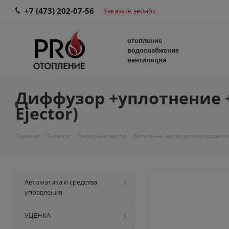
+7 (473) 202-07-56
Заказать звонок
отопление
водоснабжение
вентиляция
Диффузор +уплотнение +эж
Ejector)
Главная
-
Каталог
-
Запасные части
-
Запасные части для насосов и
Автоматика и средства
управления
УЦЕНКА