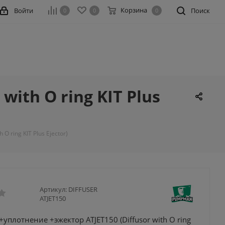
Корзина
Войти
Поиск
0
0
0
ith O ring KIT Plus
 ring KIT Plus Ejector)
Артикул:
DIFFUSER
ATJET150
уплотнение +эжектор ATJET150 (Diffusor with O ring