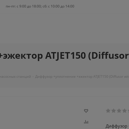
пн-пт: c 9:00 до 18:00; сб: с 10:00 до 14:00
ектор ATJET150 (Diffusor w
 насосных станций
-
Диффузор +уплотнение +эжектор ATJET150 (Diffusor with O
Диффузор +