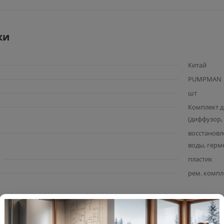
ки
Китай
PUMPMAN
шт
Комплект д
(диффузор,
восстановл
воды, герм
пластик
рем. компл
×