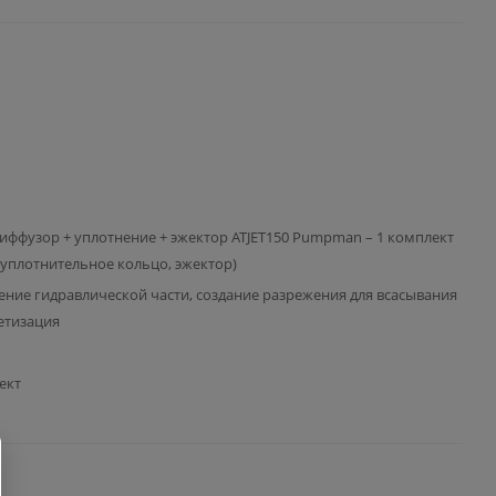
иффузор + уплотнение + эжектор ATJET150 Pumpman – 1 комплект
 уплотнительное кольцо, эжектор)
ение гидравлической части, создание разрежения для всасывания
етизация
ект