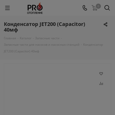
0
Конденсатор JET200 (Capacitor)
40мф
Главная
-
Каталог
-
Запасные части
-
Запасные части для насосов и насосных станций
-
Конденсатор
JET200 (Capacitor) 40мф