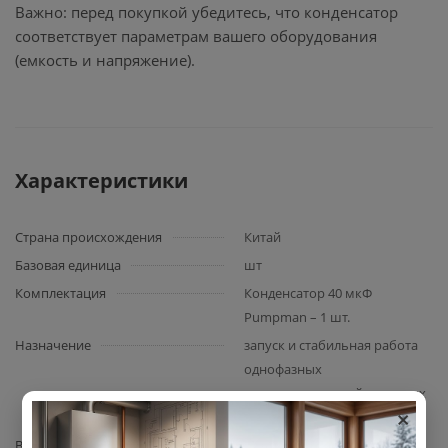
Важно: перед покупкой убедитесь, что конденсатор
соответствует параметрам вашего оборудования
(емкость и напряжение).
Характеристики
Страна происхождения
Китай
Базовая единица
шт
Комплектация
Конденсатор 40 мкФ
Pumpman – 1 шт.
Назначение
запуск и стабильная работа
однофазных
электродвигателей насосных
×
станций
Вид запчасти
конденсатор