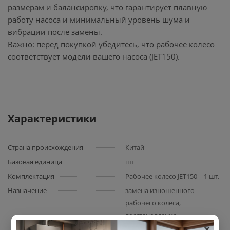
размерам и балансировку, что гарантирует плавную
работу насоса и минимальный уровень шума и
вибрации после замены.
Важно: перед покупкой убедитесь, что рабочее колесо
соответствует модели вашего насоса (JET150).
Характеристики
Страна происхождения
Китай
Базовая единица
шт
Комплектация
Рабочее колесо JET150 – 1 шт.
Назначение
замена изношенного
рабочего колеса,
восстановление
×
производительности насоса