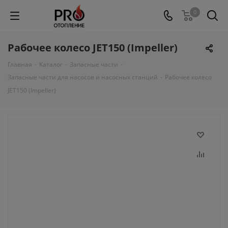
0
Рабочее колесо JET150 (Impeller)
Главная
-
Каталог
-
Запасные части
-
Запасные части для насосов и насосных станций
-
Рабочее колесо
JET150 (Impeller)