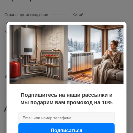
Страна происхождения
Китай
Базовая единица
шт
×
Комплектация
Циркуляционный насос
PUMPMAN UPS15-6PA/A без
улитки – 1 шт.
Назначение
принудительная циркуляция
теплоносителя в системе
отопления газовых котлов
Вид запчасти
циркуляционный насос
Подпишитесь на наши рассылки и
мы подарим вам промокод на 10%
Документы
Подписаться
Как купить