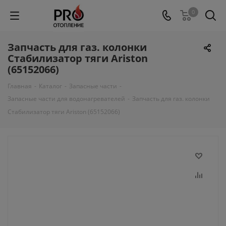
0
Запчасть для газ. колонки
Cтабилизатор тяги Ariston
(65152066)
Главная
-
Каталог
-
Запасные части
-
Запасные части для водонагревателей
-
Запчасть для газ. колонки
Cтабилизатор тяги Ariston (65152066)