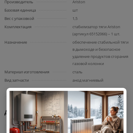
Производитель
Ariston
Базовая единица
шт
Вес с упаковкой
1,5
Комплектация
стабилизатор тяги Ariston
(артикул 65152066) – 1 шт.
Назначение
обеспечение стабильной тяги
в дымоходе и безопасное
удаление продуктов сгорания
газовой колонки
Материал изготовления
сталь
Вид запчасти
анод магниевый
×
Документы