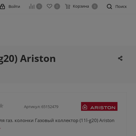
Корзина
Войти
Поиск
0
0
0
20) Ariston
Артикул:
65152479
ля газ. колонки Газовый коллектор (11l-g20) Ariston