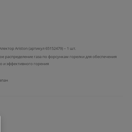
лектор Ariston (артикул 65152479) – 1 шт.
е распределение газа по форсункам горелки для обеспечения
о и эффективного горения
апан