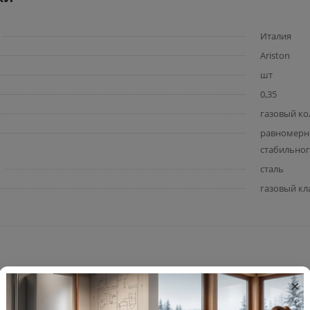
Италия
Ariston
шт
0,35
газовый кол
равномерно
стабильног
сталь
газовый кл
×