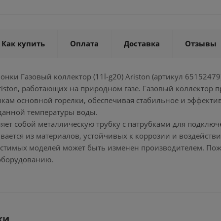
Как купить
Оплата
Доставка
Отзывы
олонки Газовый коллектор (11l-g20) Ariston (артикул 65152
riston, работающих на природном газе. Газовый коллектор 
нкам основной горелки, обеспечивая стабильное и эффекти
данной температуры воды.
яет собой металлическую трубку с патрубками для подключ
вается из материалов, устойчивых к коррозии и воздействи
естимых моделей может быть изменен производителем. Пожал
оборудованию.
ки