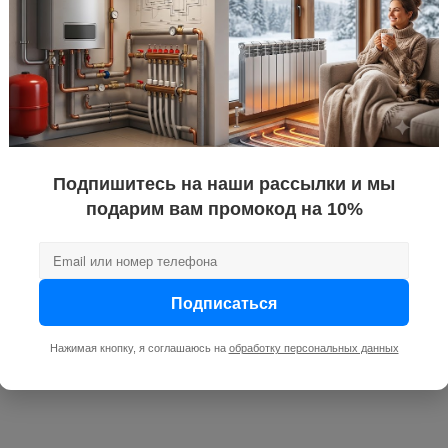
Ремонт водонагревателей
Подпишитесь на наши рассылки и мы
PROотопление предлагает услуги по гарантийному и 
Воронеже. Выполним работы качественно в короткие
подарим вам промокод на 10%
Подписаться
Нажимая кнопку, я соглашаюсь на
обработку персональных данных