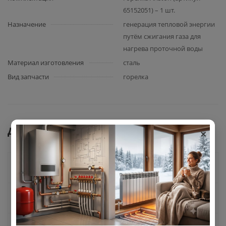
65152051) – 1 шт.
Назначение
генерация тепловой энергии
путём сжигания газа для
нагрева проточной воды
Материал изготовления
сталь
Вид запчасти
горелка
×
Документы
Как купить
Оплата