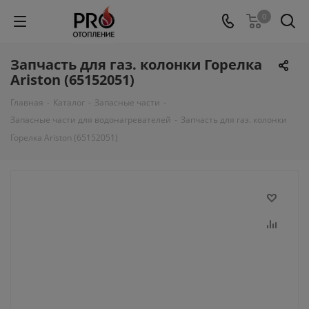
0
Запчасть для газ. колонки Горелка
Ariston (65152051)
Главная
-
Каталог
-
Запасные части
-
Запасные части для водонагревателей
-
Запчасть для газ. колонки
Горелка Ariston (65152051)