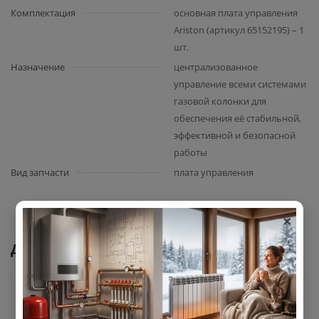
Комплектация
основная плата управления
Ariston (артикул 65152195) – 1
шт.
Назначение
централизованное
управление всеми системами
газовой колонки для
обеспечения её стабильной,
эффективной и безопасной
работы
Вид запчасти
плата управления
×
Документы
Как купить