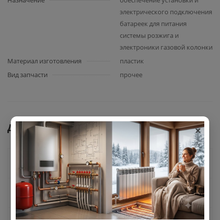
Назначение
обеспечение установки и
электрического подключения
батареек для питания
системы розжига и
электроники газовой колонки
Материал изготовления
пластик
Вид запчасти
прочее
×
Документы
Как купить
Оплата