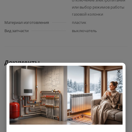
отключение электропитания
или выбор режимов работы
газовой колонки
Материал изготовления
пластик
Вид запчасти
выключатель
Документы
×
Как купить
Оплата
Доставка