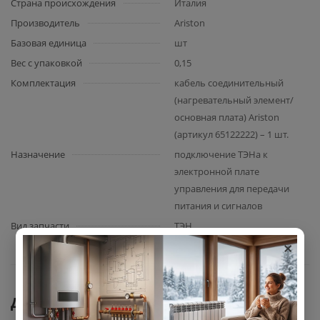
Страна происхождения
Италия
Производитель
Ariston
Базовая единица
шт
Вес с упаковкой
0,15
Комплектация
кабель соединительный
(нагревательный элемент/
основная плата) Ariston
(артикул 65122222) – 1 шт.
Назначение
подключение ТЭНа к
электронной плате
управления для передачи
питания и сигналов
Вид запчасти
ТЭН
×
Документы