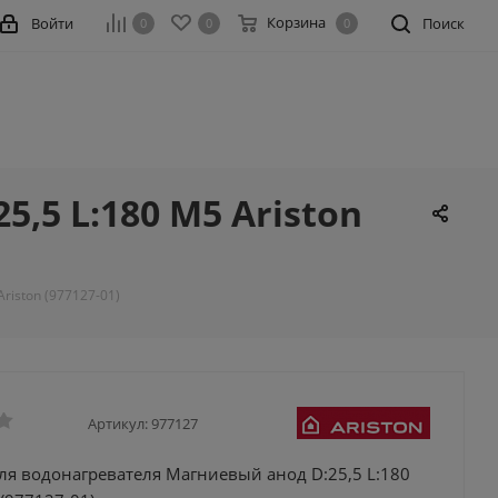
Корзина
Войти
Поиск
0
0
0
,5 L:180 M5 Ariston
riston (977127-01)
Артикул:
977127
ля водонагревателя Магниевый анод D:25,5 L:180