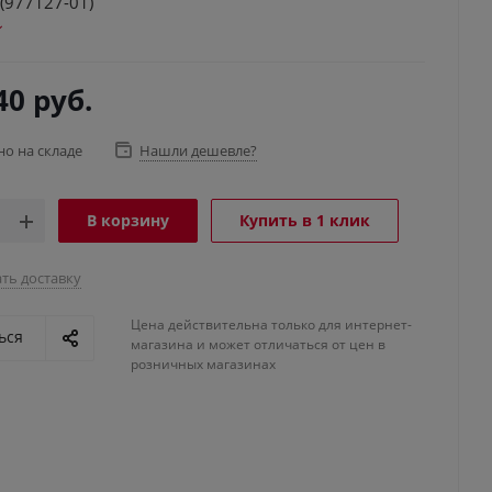
 (977127-01)
40
руб.
но на складе
Нашли дешевле?
В корзину
Купить в 1 клик
ть доставку
Цена действительна только для интернет-
ься
магазина и может отличаться от цен в
розничных магазинах