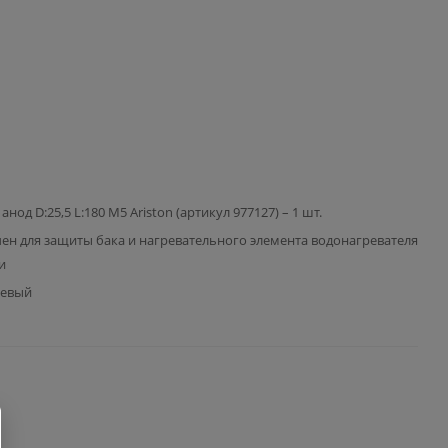
нод D:25,5 L:180 M5 Ariston (артикул 977127) – 1 шт.
ен для защиты бака и нагревательного элемента водонагревателя
и
иевый