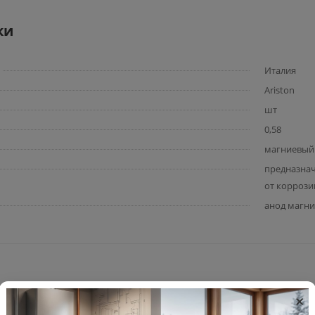
ки
Италия
Ariston
шт
0,58
магниевый а
предназнач
от коррози
анод магн
×