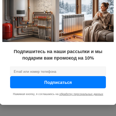
Ремонт водонагревателей
Подпишитесь на наши рассылки и мы
PROотопление предлагает услуги по гарантийному и 
подарим вам промокод на 10%
Воронеже. Выполним работы качественно в короткие
Подписаться
Нажимая кнопку, я соглашаюсь на
обработку персональных данных